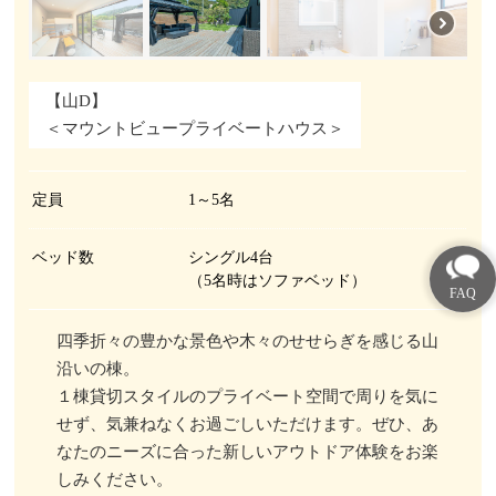
【山D】
＜マウントビュープライベートハウス＞
定員
1～5名
ベッド数
シングル4台
（5名時はソファベッド）
四季折々の豊かな景色や木々のせせらぎを感じる山
沿いの棟。
１棟貸切スタイルのプライベート空間で周りを気に
せず、気兼ねなくお過ごしいただけます。ぜひ、あ
なたのニーズに合った新しいアウトドア体験をお楽
しみください。