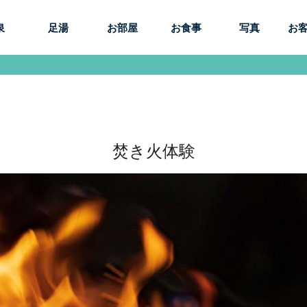
泉
足湯
お部屋
お食事
写真
お
焚き火体験