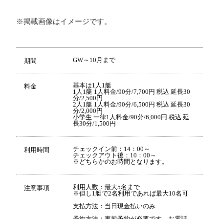
※掲載画像はイメージです。
GW～10月まで
期間
基本は1人1艇
料金
1人1艇 1人料金/90分/7,700円 税込 延長30
分/2,500円
2人1艇 1人料金/90分/6,500円 税込 延長30
分/2,000円
小学生 一律1人料金/90分/6,000円 税込 延
長30分/1,500円
チェックイン前：14：00～
利用時間
チェックアウト後：10：00～
※どちらかのお時間となります。
利用人数：最大5名まで
注意事項
※但し1艇で2名利用であれば最大10名可
支払方法：当日現金払いのみ
予約方法：事前予約が必要です。お電話