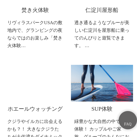
焚き火体験
仁淀川屋形船
リヴィラスパークUSAの敷
透き通るようなブルーが美
地内で、グランピングの夜
しい仁淀川を屋形船に乗っ
ならではのお楽しみ「焚き
てのんびりと遊覧できま
火体験…
す。 …
ホエールウォッチング
SUP体験
クジラやイルカに出会える
緑豊かな大自然の中でSUP
かも？！ 大きなクジラた
体験！ カップルやご家
ちが土佐湾をダイナミック
族、グループのみんなにお